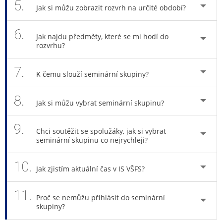
5.
Jak si můžu zobrazit rozvrh na určité období?
6.
Jak najdu předměty, které se mi hodí do
rozvrhu?
7.
K čemu slouží seminární skupiny?
8.
Jak si můžu vybrat seminární skupinu?
9.
Chci soutěžit se spolužáky, jak si vybrat
seminární skupinu co nejrychleji?
10.
Jak zjistím aktuální čas v IS VŠFS?
11.
Proč se nemůžu přihlásit do seminární
skupiny?