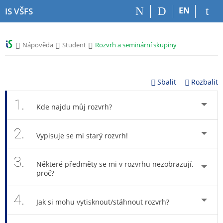
P
P
P
P
EN
IS VŠFS
ř
ř
ř
ř
e
e
e
e
s
s
s
s
>
>
>
Nápověda
Student
Rozvrh a seminární skupiny
k
k
k
k
o
o
o
o
č
č
č
č
i
i
i
i
Sbalit
Rozbalit
t
t
t
t
n
n
n
n
1.
Kde najdu můj rozvrh?
a
a
a
a
h
h
o
p
2.
o
l
b
a
Vypisuje se mi starý rozvrh!
r
a
s
t
n
v
a
i
3.
í
i
h
č
Některé předměty se mi v rozvrhu nezobrazují,
l
č
k
proč?
i
k
u
š
u
4.
Jak si mohu vytisknout/stáhnout rozvrh?
t
u