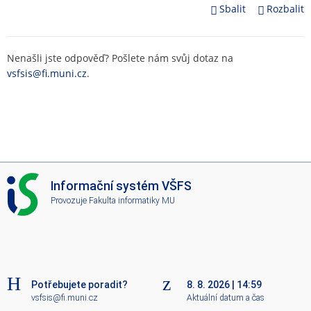
Sbalit
Rozbalit
Nenašli jste odpověď? Pošlete nám svůj dotaz na
vsfsis@fi.muni.cz
.
I
Informační systém VŠFS
S
Provozuje
Fakulta informatiky MU
V
Š
F
S
Potřebujete poradit?
8. 8. 2026
|
14:59
vsfsis@fi.muni.cz
Aktuální datum a čas