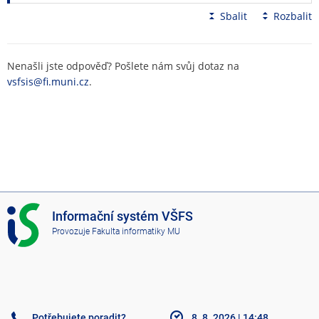
Sbalit
Rozbalit
Nenašli jste odpověď? Pošlete nám svůj dotaz na
vsfsis@fi.muni.cz
.
I
Informační systém VŠFS
S
Provozuje
Fakulta informatiky MU
V
Š
F
S
Potřebujete poradit?
8. 8. 2026
|
14:48