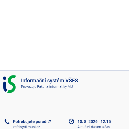
I
Informační systém VŠFS
S
Provozuje
Fakulta informatiky MU
V
Š
F
S
Potřebujete poradit?
10. 8. 2026
|
12:15
vsfsis@fi.muni.cz
Aktuální datum a čas