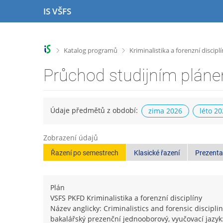
P
P
P
P
IS VŠFS
ř
ř
ř
ř
e
e
e
e
s
s
s
s
k
k
k
k
>
>
Katalog programů
Kriminalistika a forenzní discipl
o
o
o
o
č
č
č
č
Průchod studijním plán
i
i
i
i
t
t
t
t
n
n
n
n
a
a
a
a
Údaje předmětů z období:
zima 2026
léto 2
h
h
o
p
o
l
b
a
Zobrazení údajů
r
a
s
t
n
v
a
i
Řazení po semestrech
Klasické řazení
Prezenta
í
i
h
č
l
č
k
i
k
u
Plán
š
u
VSFS PKFD Kriminalistika a forenzní disciplíny
t
Název anglicky: Criminalistics and forensic discipli
u
bakalářský prezenční jednooborový, vyučovací jazyk