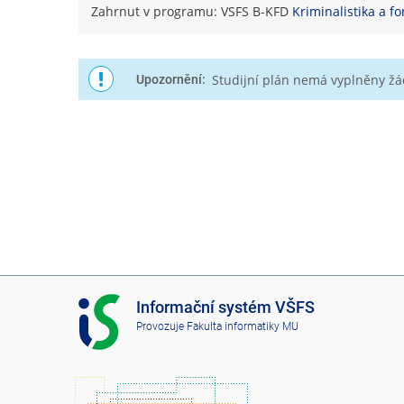
Zahrnut v programu: VSFS B-KFD
Kriminalistika a fo
Studijní plán nemá vyplněny ž
Upozornění:
I
Informační systém VŠFS
S
Provozuje
Fakulta informatiky MU
V
Š
F
S