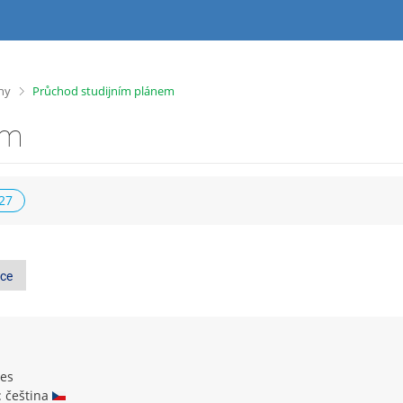
>
íny
Průchod studijním plánem
em
027
ce
nes
: čeština