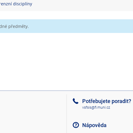
renzní disciplíny
ádné předměty.
Potřebujete poradit?
vsfsis@fi.muni.cz
Nápověda