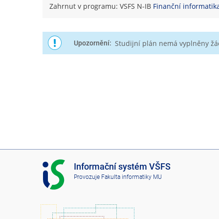
Zahrnut v programu: VSFS N-IB
Finanční informatik
Studijní plán nemá vyplněny ž
Upozornění:
I
Informační systém VŠFS
S
Provozuje
Fakulta informatiky MU
V
Š
F
S