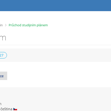
>
in
Průchod studijním plánem
em
027
ce
n
 čeština