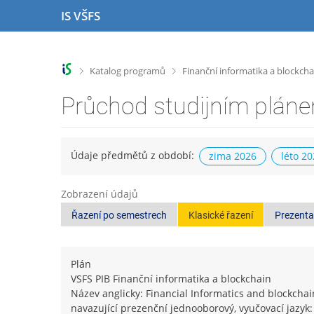
P
P
P
P
IS VŠFS
ř
ř
ř
ř
e
e
e
e
s
s
s
s
k
k
k
k
>
>
Katalog programů
Finanční informatika a blockcha
o
o
o
o
č
č
č
č
Průchod studijním plán
i
i
i
i
t
t
t
t
n
n
n
n
a
a
a
a
Údaje předmětů z období:
zima 2026
léto 2
h
h
o
p
o
l
b
a
Zobrazení údajů
r
a
s
t
n
v
a
i
Řazení po semestrech
Klasické řazení
Prezenta
í
i
h
č
l
č
k
i
k
u
Plán
š
u
VSFS PIB Finanční informatika a blockchain
t
Název anglicky: Financial Informatics and blockchai
u
navazující prezenční jednooborový, vyučovací jazyk: