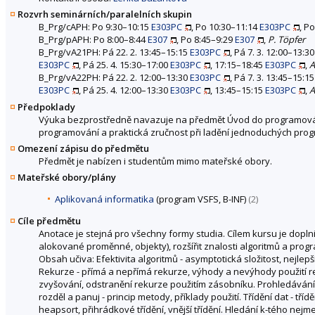
Rozvrh seminárních/paralelních skupin
B_Prg/cAPH: Po 9:30–10:15
E303PC
, Po 10:30–11:14
E303PC
, P
B_Prg/pAPH: Po 8:00–8:44
E307
, Po 8:45–9:29
E307
,
P. Töpfer
B_Prg/vA21PH: Pá 22. 2. 13:45–15:15
E303PC
, Pá 7. 3. 12:00–13:3
E303PC
, Pá 25. 4. 15:30–17:00
E303PC
, 17:15–18:45
E303PC
,
A
B_Prg/vA22PH: Pá 22. 2. 12:00–13:30
E303PC
, Pá 7. 3. 13:45–15:1
E303PC
, Pá 25. 4. 12:00–13:30
E303PC
, 13:45–15:15
E303PC
,
A
Předpoklady
Výuka bezprostředně navazuje na předmět Úvod do programován
programování a praktická zručnost při ladění jednoduchých progr
Omezení zápisu do předmětu
Předmět je nabízen i studentům mimo mateřské obory.
Mateřské obory/plány
Aplikovaná informatika
(program VSFS, B-INF)
(2)
Cíle předmětu
Anotace je stejná pro všechny formy studia. Cílem kursu je dopln
alokované proměnné, objekty), rozšířit znalosti algoritmů a prog
Obsah učiva: Efektivita algoritmů - asymptotická složitost, nejle
Rekurze - přímá a nepřímá rekurze, výhody a nevýhody použití rek
zvyšování, odstranění rekurze použitím zásobníku. Prohledávání d
rozděl a panuj - princip metody, příklady použití. Třídění dat - tř
heapsort, přihrádkové třídění, vnější třídění. Hledání k-tého ne