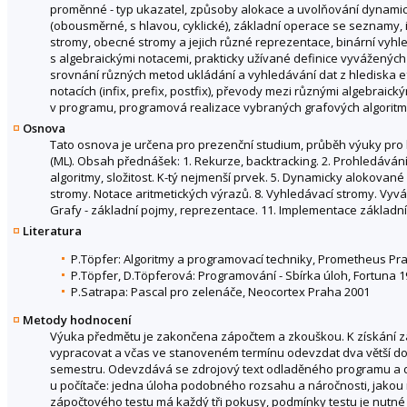
proměnné - typ ukazatel, způsoby alokace a uvolňování dynami
(obousměrné, s hlavou, cyklické), základní operace se seznamy, 
stromy, obecné stromy a jejich různé reprezentace, binární vyhl
s algebraickými notacemi, prakticky užívané definice vyvážených 
srovnání různých metod ukládání a vyhledávání dat z hlediska ef
notacích (infix, prefix, postfix), převody mezi různými algebrai
v programu, programová realizace vybraných grafových algoritmů
Osnova
Tato osnova je určena pro prezenční studium, průběh výuky pro
(ML). Obsah přednášek: 1. Rekurze, backtracking. 2. Prohledávání d
algoritmy, složitost. K-tý nejmenší prvek. 5. Dynamicky alokovan
stromy. Notace aritmetických výrazů. 8. Vyhledávací stromy. Vyv
Grafy - základní pojmy, reprezentace. 11. Implementace základní
Literatura
P.Töpfer: Algoritmy a programovací techniky, Prometheus Pr
P.Töpfer, D.Töpferová: Programování - Sbírka úloh, Fortuna 
P.Satrapa: Pascal pro zelenáče, Neocortex Praha 2001
Metody hodnocení
Výuka předmětu je zakončena zápočtem a zkouškou. K získání z
vypracovat a včas ve stanoveném termínu odevzdat dva větší do
semestru. Odevzdává se zdrojový text odladěného programu a 
u počítače: jedna úloha podobného rozsahu a náročnosti, jakou
zápočtového testu má každý tři pokusy, podmínky testu je nutné 