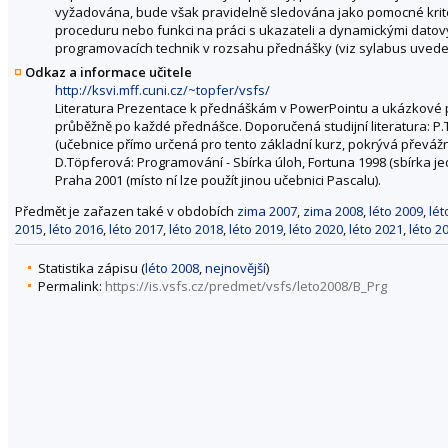
vyžadována, bude však pravidelně sledována jako pomocné krité
proceduru nebo funkci na práci s ukazateli a dynamickými datovým
programovacích technik v rozsahu přednášky (viz sylabus uvede
Odkaz a informace učitele
http://ksvi.mff.cuni.cz/~topfer/vsfs/
Literatura Prezentace k přednáškám v PowerPointu a ukázkové pr
průběžně po každé přednášce. Doporučená studijní literatura: P.
(učebnice přímo určená pro tento základní kurz, pokrývá převážn
D.Töpferová: Programování - Sbírka úloh, Fortuna 1998 (sbírka je
Praha 2001 (místo ní lze použít jinou učebnici Pascalu).
Předmět je zařazen také v obdobích
zima 2007
,
zima 2008
,
léto 2009
,
lét
2015
,
léto 2016
,
léto 2017
,
léto 2018
,
léto 2019
,
léto 2020
,
léto 2021
,
léto 2
Statistika zápisu (
léto 2008
,
nejnovější
)
Permalink:
https://is.vsfs.cz/predmet/vsfs/leto2008/B_Prg