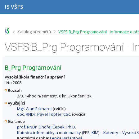
P
P
P
P
IS VŠFS
ř
ř
ř
ř
e
e
e
e
s
s
s
s
k
k
k
k
o
o
o
o
>
>
Katalog předmětů
VSFS:B_Prg Programování - Informace o p
č
č
č
č
i
i
i
i
VSFS:B_Prg Programování - 
t
t
t
t
n
n
n
n
a
a
a
a
h
h
o
p
B_Prg Programování
o
l
b
a
r
a
s
t
Vysoká škola finanční a správní
n
v
a
i
léto 2008
í
i
h
č
Rozsah
l
č
k
2/3. 14hodin/semestr. 6 kr. Ukončení: zk.
i
k
u
Vyučující
š
u
Mgr. Alan Eckhardt
(cvičící)
t
doc. RNDr. Pavel Töpfer, CSc.
(cvičící)
u
Garance
prof. RNDr. Ondřej Čepek, Ph.D.
Katedra informatiky a matematiky (FES, KIM) – Katedry – Vysoká š
Kontaktní osoba:
Lenka Bažantová