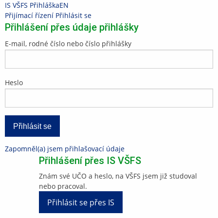
Přeskočit
Přeskočit
IS VŠFS
Přihláška
EN
na
na
>
Přijímací řízení
>
Přihlásit se
hlavičku
obsah
Přihlášení přes údaje přihlášky
E-mail, rodné číslo nebo číslo přihlášky
Heslo
Zapomněl(a) jsem přihlašovací údaje
Přihlášení přes IS VŠFS
Znám své UČO a heslo, na VŠFS jsem již studoval
nebo pracoval.
Přihlásit se přes IS