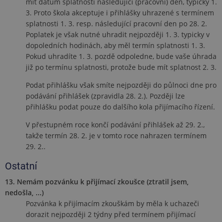
mít datum splatnosti následující (pracovní) den, typicky 1.
základní funkce webových stránek, jako je
3. Proto škola akceptuje i přihlášky uhrazené s termínem
přihlášení uživatele a správa účtu. Webové
stránky nelze bez nezbytně nutných souborů
splatnosti 1. 3. resp. následující pracovní den po 28. 2.
cookie správně používat.
Poplatek je však nutné uhradit nejpozději 1. 3. typicky v
Název
Provider
/
Doména
Vyprší
Popis
dopoledních hodinách, aby měl termín splatnosti 1. 3.
Pokud uhradíte 1. 3. pozdě odpoledne, bude vaše úhrada
issession
is.vsfs.cz
1 rok
již po termínu splatnosti, protože bude mít splatnost 2. 3.
JSESSIONID
Zavřením
Obec
Oracle
prohlížeče
cooki
Corporation
Podat přihlášku však smíte nejpozději do půlnoci dne pro
platf
knihovna.vsfs.cz
použí
podávání přihlášek (zpravidla 28. 2.). Později lze
weby
přihlášku podat pouze do dalšího kola přijímacího řízení.
napsa
JSP. 
se po
V přestupném roce končí podávání přihlášek až 29. 2.,
udržo
relace
takže termín 28. 2. je v tomto roce nahrazen termínem
anon
29. 2..
uživat
serve
Ostatní
ASP.NET_SessionId
Zavřením
Tento
Microsoft
prohlížeče
cooki
Corporation
13. Nemám pozvánku k přijímací zkoušce (ztratil jsem,
nasta
ezkousky.vsfs.cz
spole
nedošla, ...)
Doubl
Pozvánka k přijímacím zkouškám by měla k uchazeči
prová
infor
dorazit nejpozději 2 týdny před termínem přijímací
tom, 