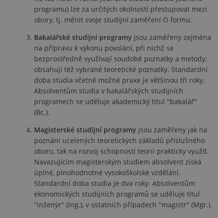
fungo
programu) lze za určitých okolností přestupovat mezi
správ
obory, tj. měnit svoje studijní zaměření či formu.
udid
.vsfs.cz
4 týdny 2
Tento
dny
se po
Bakalářské studijní programy
jsou zaměřeny zejména
jedin
identi
na přípravu k výkonu povolání, při nichž se
zaříze
bezprostředně využívají soudobé poznatky a metody;
mají p
webo
obsahují též vybrané teoretické poznatky. Standardní
strán
sledo
doba studia včetně možné praxe je většinou tři roky.
použí
Absolventům studia v bakalářských studijních
zlepši
uživa
programech se uděluje akademický titul "bakalář"
zkuše
(Bc.).
PHPSESSID
Zavřením
Cooki
PHP.net
prohlížeče
gener
klubdiamant.vsfs.cz
Magisterské studijní programy
jsou zaměřeny jak na
aplik
poznání ucelených teoretických základů příslušného
založ
na ja
oboru, tak na rozvoj schopností teorii prakticky využít.
PHP. 
unive
Navazujícím magisterským studiem absolvent získá
identi
úplné, plnohodnotné vysokoškolské vzdělání.
použí
udržo
Standardní doba studia je dva roky. Absolventům
prom
ekonomických studijních programů se uděluje titul
relací
uživat
"inženýr" (Ing.), v ostatních případech "magistr" (Mgr.).
Obvyk
jedná