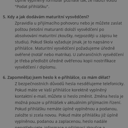
Úplně vyplněný formulář poznáte tak, že nabízí volbu
"Podat přihlášku".
5. Kdy a jak dodávám maturitní vysvědčení?
Zpravidla u přijímacího pohovoru nebo je můžete zaslat
poštou (letošní maturanti doloží vysvědčení po
absolvování maturitní zkoušky, nejpozději u zápisu ke
studiu). Pokud škola vyžaduje jinak, je to napsáno v
přihlášce. Maturitní vysvědčení požadujeme úředně
ověřené (notář nebo matrika). U zahraničních vysvědčení
je třeba předložit úředně ověřenou kopii nostrifikace
vysvědčení / diplomu.
6. Zapomněl(a) jsem heslo k e-přihlášce, co mám dělat?
Z bezpečnostních důvodů hesla nesdělujeme telefonicky.
Pokud máte ve Vaší přihlášce korektně vyplněný
kontaktní e-mail, můžete si heslo změnit. Změna hesla je
možná pouze u přihlášek v aktuálním přijímacím řízení.
Pokud přihlášku nemáte úplně vyplněnou a podanou,
založte si zcela novou. Pokud máte přihlášku již úplně
vyplněnou, podanou a zaplacenou, heslo nadále
nepotřebujete, informace o přijímací zkoušce a