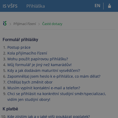
P
P
P
EN
IS VŠFS
Přihláška
ř
ř
ř
e
e
e
s
s
s
>
>
Přijímací řízení
Časté dotazy
k
k
k
o
o
o
č
č
č
Formulář přihlášky
i
i
i
t
t
t
Postup práce
n
n
n
Kola přijímacího řízení
a
a
a
Mohu použít papírovou přihlášku?
h
o
p
Můj formulář je jiný než kamarádův!
l
b
a
Kdy a jak dodávám maturitní vysvědčení?
a
s
t
Zapomněl(a) jsem heslo k e-přihlášce, co mám dělat?
v
a
i
Chtěl(a) bych změnit obor
i
h
č
Musím vyplnit kontaktní e-mail a telefon?
č
k
Chci se přihlásit na konkrétní studijní směr/specializaci,
k
u
vidím jen studijní obory!
u
K platbě
Kde zjistím jak a v jaké výši poukázat poplatek?