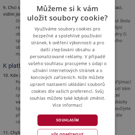
Můžeme si k vám
9. Chci se přihlásit na konkrétní studijní směr/specializaci,
vidím jen studijní obory!
uložit soubory cookie?
Studium na VŠ je organizováno následovně: Vysoká škola
realizuje studijní programy, které se člení na studijní
Využíváme soubory cookies pro
obory. Některé obory se ještě člení na studijní směry či
bezpečné a spolehlivé používání
specializace. Založte si přihlášku výběrem studijního
stránek, k ověření výkonnosti a pro
oboru z nabídky. Studijní směry se volí pouze v
další zlepšování obsahu a
magisterském studiu, a to až v průběhu studia.
personalizované reklamy. V případě
vašeho souhlasu pracujeme s údaji o
K platbě
užívání internetových stránek a o
10. Kde zjistím jak a v jaké výši poukázat poplatek?
koncových zařízeních. Níže můžete
Po 'Podání přihlášky' se objeví volba Poplatek za přijímací
upravit nastavení ukládání souborů
řízení v Sekci již založených přihlášek. Po rozkliknutí Vám
cookies dle vašich preferencí. Svůj
systém sdělí výši poplatku, číslo účtu a váš
unikátní
souhlas můžete také kdykoli změnit.
variabilní symbol
. Údaje vyplníte do poštovní poukázky
Více informací
typu A, platebního příkazu, internetbankingu či použijete
přímo na pokladně banky (zpravidla zpoplatněno dle
SOUHLASÍM
ceníku banky).
11. Chyby v platbě
VŠE ODMÍTNOUT