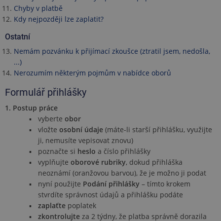
Chyby v platbě
Kdy nejpozději lze zaplatit?
Ostatní
Nemám pozvánku k přijímací zkoušce (ztratil jsem, nedošla,
...)
Nerozumím některým pojmům v nabídce oborů
Formulář přihlášky
1. Postup práce
vyberte
obor
vložte
osobní údaje
(máte-li starší přihlášku, využijte
ji, nemusíte vepisovat znovu)
poznačte si
heslo
a číslo přihlášky
vyplňujte
oborové rubriky
, dokud přihláška
neoznámí (oranžovou barvou), že je možno ji podat
nyní použijte
Podání přihlášky
– tímto krokem
stvrdíte správnost údajů a přihlášku podáte
zaplaťte
poplatek
zkontrolujte
za 2 týdny, že platba správně dorazila