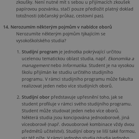
zkoušky. Není nutné mít s sebou u přijímacích zkoušek
konc
uživat
papírovou pozvánku, stačí pouze předložit platný doklad
použí
webo
totožnosti (občanský průkaz, cestovní pas).
strán
jakou
14. Nerozumím některým pojmům v nabídce oborů
rekla
ktero
Nerozumíte některým pojmům týkajícím se
konc
vysokoškolského studia?
uživa
vidět
návšt
Studijní program
je jednotka pokrývající určitou
uved
ucelenou tematickou oblast studia, např.
Ekonomika a
webu
management
nebo
Informatika
. Student je na vysokou
CookieScriptConsent
5 měsíců
Tento
CookieScript
4 týdny
cooki
školu přijímán ke studiu určitého studijního
.vsfs.cz
použí
programu. V rámci studijního programu může fakulta
služb
Cooki
realizovat jeden nebo více studijních oborů.
Scrip
zapam
Studijní obor
představuje upřesnění toho, jak se
předv
souhl
student profiluje v rámci svého studijního programu.
soubo
Student může studovat jeden nebo více oborů.
cooki
návšt
Některá studia jsou koncipována jednooborově, jiná
Je nu
bann
víceoborově (např. dvouoborové kombinace vždy dvou
cooki
předmětů učitelství). Studijní obory se liší také formou,
Cooki
Scrip
viz též níže. V rámci jednoho studia (studia jednoho