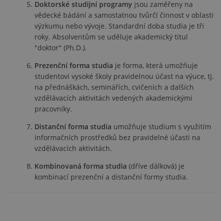
Doktorské studijní programy
jsou zaměřeny na
náho
vygen
vědecké bádání a samostatnou tvůrčí činnost v oblasti
číslo,
použi
výzkumu nebo vývoje. Standardní doba studia je tři
být sp
roky. Absolventům se uděluje akademický titul
pro d
web, 
"doktor" (Ph.D.).
dobr
příkl
Prezenční forma studia
je forma, která umožňuje
udržo
přihl
studentovi vysoké školy pravidelnou účast na výuce, tj.
stavu
na přednáškách, seminářích, cvičeních a dalších
uživa
strán
vzdělávacích aktivitách vedených akademickými
pracovníky.
PHPSESSID
Zavřením
Cooki
PHP.net
prohlížeče
gener
portal.vsfs.cz
aplik
Distanční forma studia
umožňuje studium s využitím
založ
na ja
informačních prostředků bez pravidelné účasti na
PHP. 
vzdělávacích aktivitách.
unive
identi
použí
Kombinovaná forma studia
(dříve dálková) je
udržo
kombinací prezenční a distanční formy studia.
prom
relací
uživat
Obvyk
jedná
náho
vygen