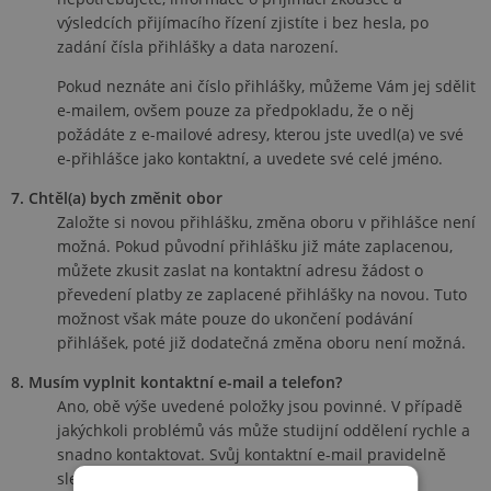
výsledcích přijímacího řízení zjistíte i bez hesla, po
zadání čísla přihlášky a data narození.
Pokud neznáte ani číslo přihlášky, můžeme Vám jej sdělit
e-mailem, ovšem pouze za předpokladu, že o něj
požádáte z e-mailové adresy, kterou jste uvedl(a) ve své
e-přihlášce jako kontaktní, a uvedete své celé jméno.
7. Chtěl(a) bych změnit obor
Založte si novou přihlášku, změna oboru v přihlášce není
možná. Pokud původní přihlášku již máte zaplacenou,
můžete zkusit zaslat na kontaktní adresu žádost o
převedení platby ze zaplacené přihlášky na novou. Tuto
možnost však máte pouze do ukončení podávání
přihlášek, poté již dodatečná změna oboru není možná.
8. Musím vyplnit kontaktní e-mail a telefon?
Ano, obě výše uvedené položky jsou povinné. V případě
jakýchkoli problémů vás může studijní oddělení rychle a
snadno kontaktovat. Svůj kontaktní e-mail pravidelně
sledujte.