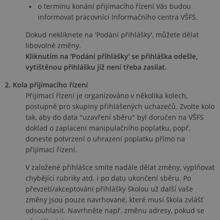
o termínu konání přijímacího řízení Vás budou
informovat pracovníci Informačního centra VŠFS.
Dokud nekliknete na 'Podání přihlášky', můžete dělat
libovolné změny.
Kliknutím na 'Podání přihlášky' se přihláška odešle,
vytištěnou přihlášku již není třeba zasílat.
2. Kola přijímacího řízení
Přijímací řízení je organizováno v několika kolech,
postupně pro skupiny přihlášených uchazečů. Zvolte kolo
tak, aby do data "uzavření sběru" byl doručen na VŠFS
doklad o zaplacení manipulačního poplatku, popř.
doneste potvrzení o uhrazení poplatku přímo na
přijímací řízení.
V založené přihlášce smíte nadále dělat změny, vyplňovat
chybějící rubriky atd. i po datu ukončení sběru. Po
převzetí/akceptování přihlášky školou už další vaše
změny jsou pouze navrhované, které musí škola zvlášť
odsouhlasit. Navrhněte např. změnu adresy, pokud se