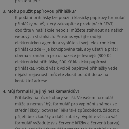
přestěhujete.
3. Mohu použít papírovou přihlášku?
K podání přihlášky lze použít i klasický papírový formulář
přihlášky na VŠ, který zakoupíte v prodejnách SEVT,
obdržíte v naší škole nebo si můžete stáhnout na našich
webových stránkách. Prosíme, využijte raději
elektronickou agendu a vyplňte si svoji elektronickou
přihlášku zde -- je koncipována tak, aby ušetřila práci
oběma stranám a pro uchazeče je levnější (300 Kč
elektronická přihláška, 500 Kč klasická papírová
přihláška). Pokud vás k volbě papírové přihlášky vede
nějaká nejasnost, můžete zkusit položit dotaz na
kontaktní adrese.
4. Můj formulář je jiný než kamarádův!
Přihlášky na různé obory se liší. Ve vašem formuláři
může a nemusí být formulář pro vyplnění známek ze
střední školy, potvrzení lékařské způsobilosti, žádost o
přijetí bez zkoušky a další rubriky. Vyplňte vše, co váš
formulář vyžaduje (viz červené křížky a červená barva).