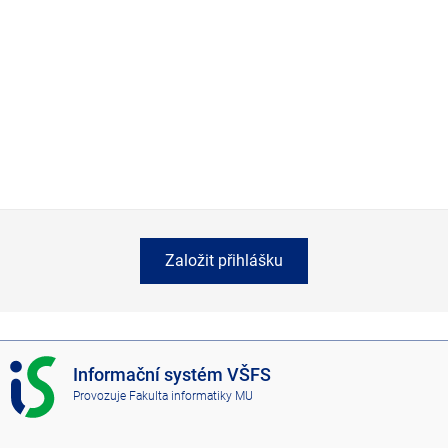
Založit přihlášku
I
Informační systém VŠFS
S
Provozuje
Fakulta informatiky MU
V
Š