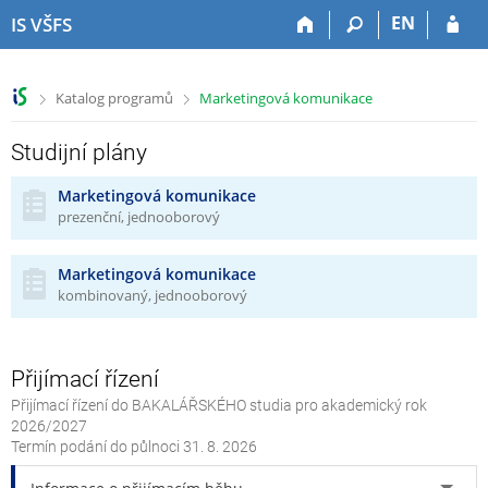
P
P
P
P
EN
IS VŠFS
ř
ř
ř
ř
e
e
e
e
s
s
s
s
>
>
Katalog programů
Marketingová komunikace
k
k
k
k
o
o
o
o
č
č
č
č
Studijní plány
i
i
i
i
t
t
t
t
Marketingová komunikace
prezenční, jednooborový
n
n
n
n
a
a
a
a
h
h
o
p
Marketingová komunikace
o
l
b
a
kombinovaný, jednooborový
r
a
s
t
n
v
a
i
í
i
h
č
Přijímací řízení
l
č
k
i
k
u
Přijímací řízení do BAKALÁŘSKÉHO studia pro akademický rok
š
u
2026/2027
t
Termín podání do půlnoci
31. 8. 2026
u