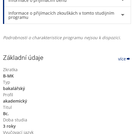
Informace o přijímacím běhu
Informace o přijímacích zkouškách v tomto studijním
programu
Podrobnosti o charakteristice programu nejsou k dispozici.
Základní údaje
více
Zkratka
B-MK
Typ
bakalářský
Profil
akademický
Titul
Bc.
Doba studia
3 roky
Vyučovací jazyk