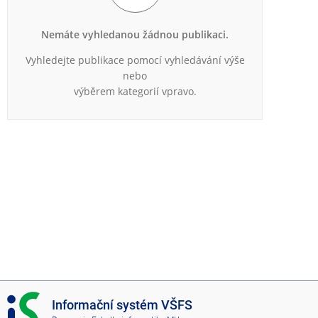
e
n
u
Nemáte vyhledanou žádnou publikaci.
Vyhledejte publikace pomocí vyhledávání výše
nebo
výběrem kategorií vpravo.
I
Informační systém VŠFS
S