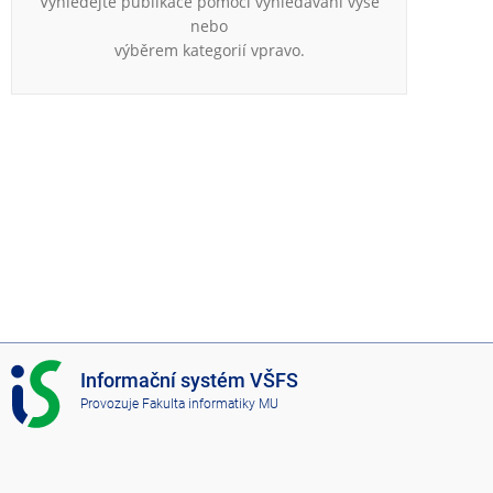
Vyhledejte publikace pomocí vyhledávání výše
e
nebo
n
výběrem kategorií vpravo.
u
I
Informační systém VŠFS
S
Provozuje
Fakulta informatiky MU
V
Š
F
S