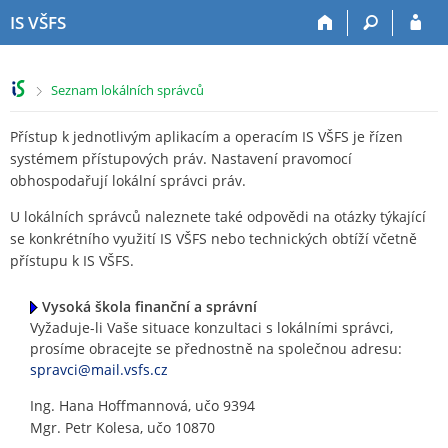
P
P
P
P
IS VŠFS
ř
ř
ř
ř
e
e
e
e
s
s
s
s
>
Seznam lokálních správců
k
k
k
k
o
o
o
o
Přístup k jednotlivým aplikacím a operacím IS VŠFS je řízen
č
č
č
č
i
i
i
i
systémem přístupových práv. Nastavení pravomocí
t
t
t
t
obhospodařují lokální správci práv.
n
n
n
n
U lokálních správců naleznete také odpovědi na otázky týkající
a
a
a
a
se konkrétního využití IS VŠFS nebo technických obtíží včetně
h
h
o
p
přístupu k IS VŠFS.
o
l
b
a
r
a
s
t
n
v
a
i
Vysoká škola finanční a správní
í
i
h
č
Vyžaduje-li Vaše situace konzultaci s lokálními správci,
l
č
k
prosíme obracejte se přednostně na společnou adresu:
i
k
u
spravci@mail.vsfs.cz
š
u
Ing. Hana Hoffmannová, učo 9394
t
Mgr. Petr Kolesa, učo 10870
u