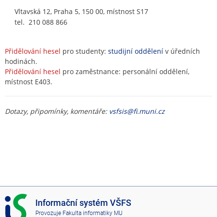
Vltavská 12, Praha 5, 150 00, místnost S17
tel. 210 088 866
Přidělování hesel
pro studenty:
studijní oddělení
v úředních
hodinách.
Přidělování hesel
pro zaměstnance: personální oddělení,
místnost E403.
Dotazy, připomínky, komentáře:
vsfsis@fi.muni.cz
I
Informační systém VŠFS
S
Provozuje
Fakulta informatiky MU