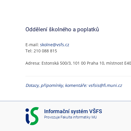
Oddělení školného a poplatků
E-mail:
skolne@vsfs.cz
Tel: 210 088 815
Adresa: Estonská 500/3, 101 00 Praha 10, místnost E4
Dotazy, připomínky, komentáře: vsfsis@fi.muni.cz
I
Informační systém VŠFS
S
Provozuje
Fakulta informatiky MU
V
Š