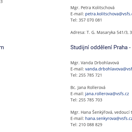
03
Mgr. Petra Kolitschová
E-mail:
petra.kolitschova@vsfs.
Tel: 357 070 081
Adresa: T. G. Masaryka 541/3, 3
um
Studijní oddělení Praha 
Mgr. Vanda Drbohlavová
E-mail:
vanda.drbohlavova@vsf
Tel: 255 785 721
Bc. Jana Rollerová
E-mail:
jana.rollerova@vsfs.cz
Tel: 255 785 703
Mgr. Hana Šenkýřová, vedoucí
E-mail:
hana.senkyrova@vsfs.c
Tel: 210 088 829