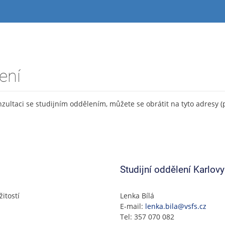
ení
onzultaci se studijním oddělením, můžete se obrátit na tyto adresy (
Studijní oddělení Karlovy
itostí
Lenka Bílá
E-mail:
lenka.bila@vsfs.cz
Tel: 357 070 082