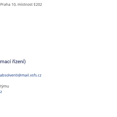
 Praha 10, místnost E202
mací řízení)
absolventi@mail.vsfs.cz
í týmu
cz