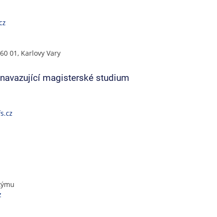
cz
60 01, Karlovy Vary
- navazující magisterské studium
s.cz
 týmu
z