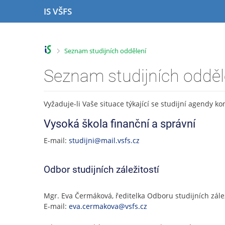
P
P
P
P
IS VŠFS
ř
ř
ř
ř
e
e
e
e
s
s
s
s
k
k
k
k
>
Seznam studijních oddělení
o
o
o
o
č
č
č
č
Seznam studijních odděl
i
i
i
i
t
t
t
t
n
n
n
n
Vyžaduje-li Vaše situace týkající se studijní agendy k
a
a
a
a
h
h
o
p
Vysoká škola finanční a správní
o
l
b
a
E-mail:
studijni@mail.vsfs.cz
r
a
s
t
n
v
a
i
í
i
h
č
Odbor studijních záležitostí
l
č
k
i
k
u
š
u
Mgr. Eva Čermáková, ředitelka Odboru studijních zálež
t
E-mail:
eva.cermakova@vsfs.cz
u