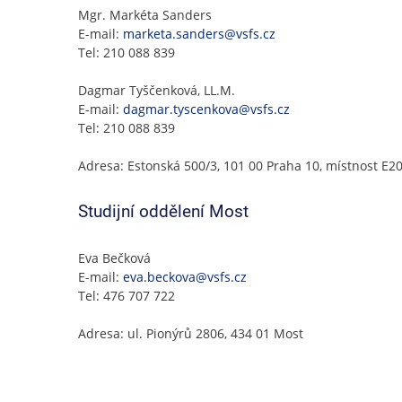
Mgr. Markéta Sanders
E-mail:
marketa.sanders@vsfs.cz
Tel: 210 088 839
Dagmar Tyščenková, LL.M.
E-mail:
dagmar.tyscenkova@vsfs.cz
Tel: 210 088 839
Adresa: Estonská 500/3, 101 00 Praha 10, místnost E2
Studijní oddělení Most
Eva Bečková
E-mail:
eva.beckova@vsfs.cz
Tel: 476 707 722
Adresa: ul. Pionýrů 2806, 434 01 Most