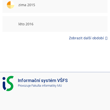
zima 2015
léto 2016
Zobrazit další období
I
Informační systém VŠFS
S
Provozuje
Fakulta informatiky MU
V
Š
F
S