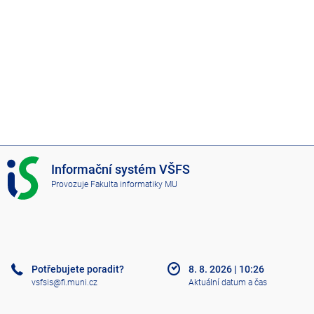
I
Informační systém VŠFS
S
Provozuje
Fakulta informatiky MU
V
Š
F
S
Potřebujete poradit?
8. 8. 2026
|
10:26
vsfsis@fi.muni.cz
Aktuální datum a čas