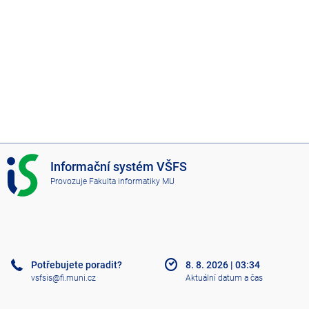
I
Informační systém VŠFS
S
Provozuje
Fakulta informatiky MU
V
Š
F
S
Potřebujete poradit?
8. 8. 2026
|
03:34
vsfsis@fi.muni.cz
Aktuální datum a čas