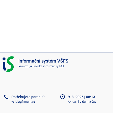
I
Informační systém VŠFS
S
Provozuje
Fakulta informatiky MU
V
Š
F
S
Potřebujete poradit?
9. 8. 2026
|
08:13
vsfsis@fi.muni.cz
Aktuální datum a čas