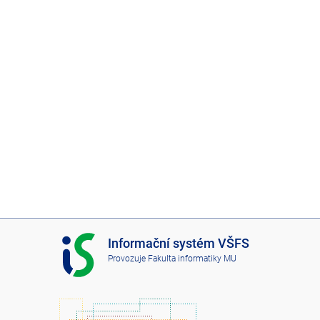
I
Informační systém VŠFS
S
Provozuje
Fakulta informatiky MU
V
Š
F
S