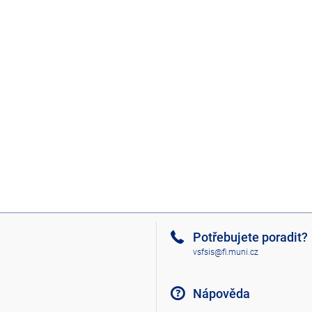
Potřebujete poradit?
vsfsis@fi.muni.cz
Nápověda