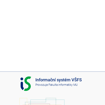
I
Informační systém VŠFS
S
Provozuje
Fakulta informatiky MU
V
Š
F
S