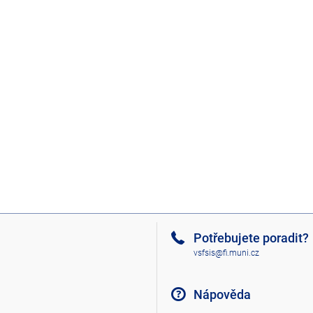
Potřebujete poradit?
vsfsis@fi.muni.cz
Nápověda