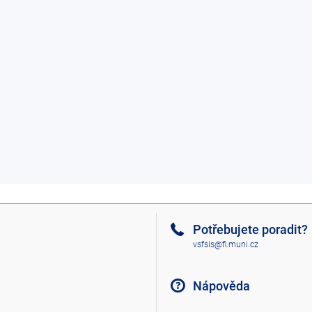
Potřebujete poradit?
vsfsis@fi.muni.cz
Nápověda