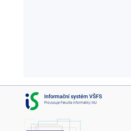
I
Informační systém VŠFS
S
Provozuje
Fakulta informatiky MU
V
Š
F
S