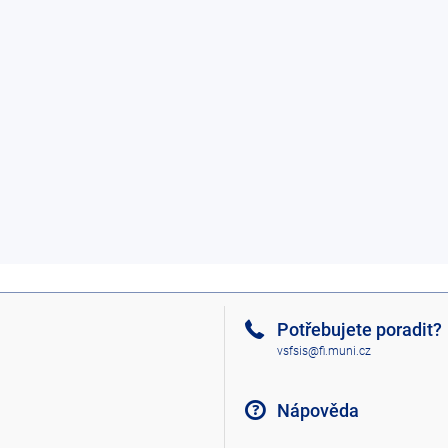
Potřebujete poradit?
vsfsis@fi.muni.cz
Nápověda