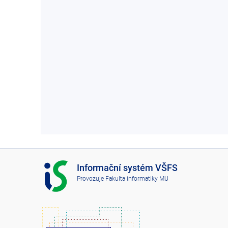
I
Informační systém VŠFS
S
Provozuje
Fakulta informatiky MU
V
Š
F
S