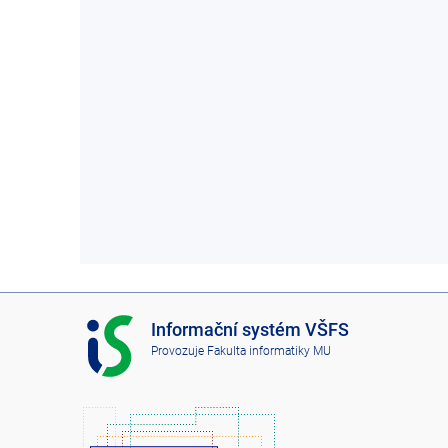
I
Informační systém VŠFS
S
Provozuje
Fakulta informatiky MU
V
Š
F
S