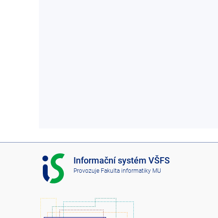
I
Informační systém VŠFS
S
Provozuje
Fakulta informatiky MU
V
Š
F
S