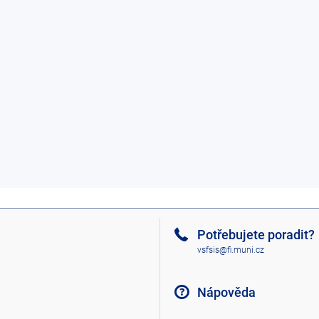
Potřebujete poradit?
vsfsis@fi.muni.cz
Nápověda