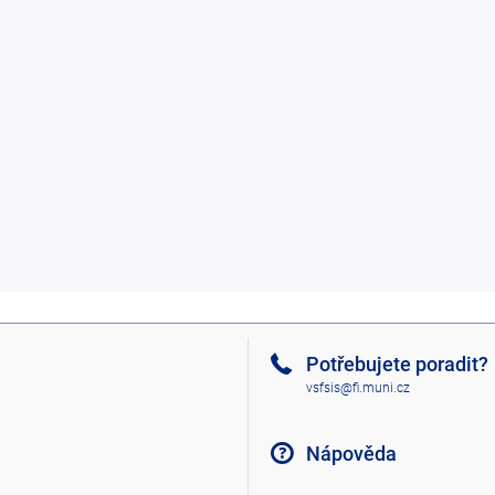
Potřebujete poradit?
vsfsis@fi.muni.cz
Nápověda