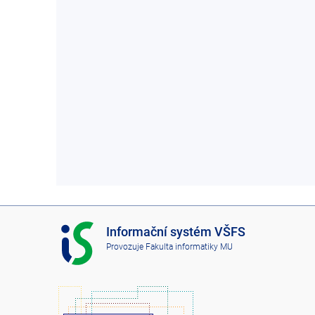
I
Informační systém VŠFS
S
Provozuje
Fakulta informatiky MU
V
Š
F
S