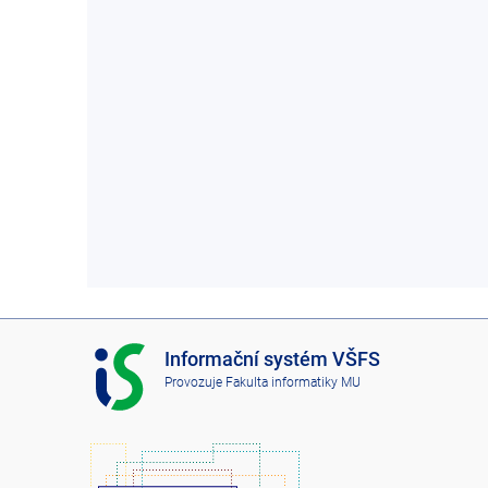
I
Informační systém VŠFS
S
Provozuje
Fakulta informatiky MU
V
Š
F
S