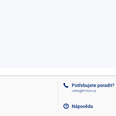
Potřebujete poradit?
vsfsis@fi.muni.cz
Nápověda