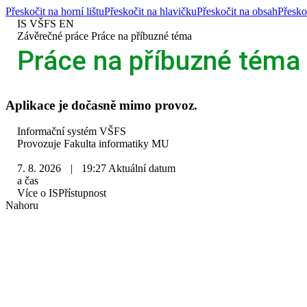
Přeskočit na horní lištu
Přeskočit na hlavičku
Přeskočit na obsah
Přesko
IS VŠFS
EN
>
Závěrečné práce
>
Práce na příbuzné téma
Práce na příbuzné téma
Aplikace je dočasně mimo provoz.
IS
Informační systém VŠFS
VŠFS
Provozuje
Fakulta informatiky MU
7. 8. 2026
|
19:27
Aktuální datum
a čas
Více o IS
Přístupnost
Nahoru