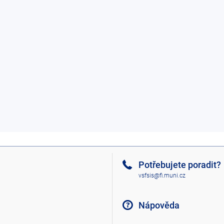
Potřebujete poradit?
vsfsis@fi.muni.cz
Nápověda