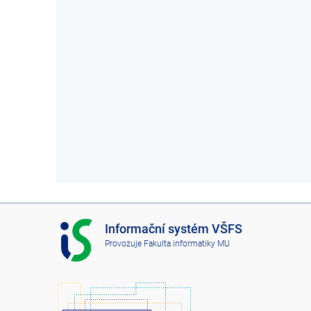
I
Informační systém VŠFS
S
Provozuje
Fakulta informatiky MU
V
Š
F
S