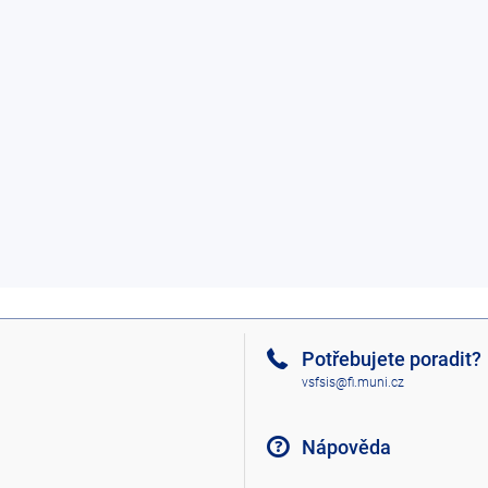
Potřebujete poradit?
vsfsis@fi.muni.cz
Nápověda