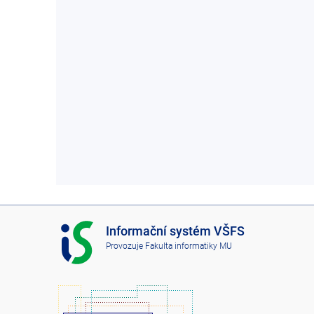
I
Informační systém VŠFS
S
Provozuje
Fakulta informatiky MU
V
Š
F
S