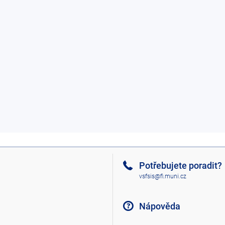
Potřebujete poradit?
vsfsis@fi.muni.cz
Nápověda