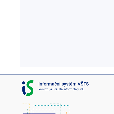
I
Informační systém VŠFS
S
Provozuje
Fakulta informatiky MU
V
Š
F
S