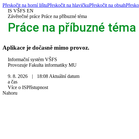
Přeskočit na horní lištu
Přeskočit na hlavičku
Přeskočit na obsah
Přesko
IS VŠFS
EN
>
Závěrečné práce
>
Práce na příbuzné téma
Práce na příbuzné téma
Aplikace je dočasně mimo provoz.
IS
Informační systém VŠFS
VŠFS
Provozuje
Fakulta informatiky MU
9. 8. 2026
|
18:08
Aktuální datum
a čas
Více o IS
Přístupnost
Nahoru