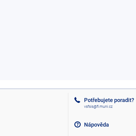
Potřebujete poradit?
vsfsis@fi.muni.cz
Nápověda