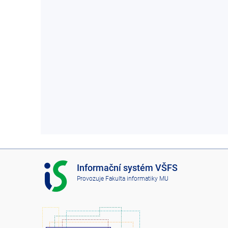
I
Informační systém VŠFS
S
Provozuje
Fakulta informatiky MU
V
Š
F
S