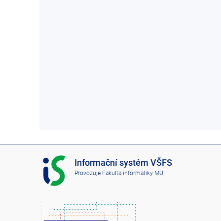
I
Informační systém VŠFS
S
Provozuje
Fakulta informatiky MU
V
Š
F
S