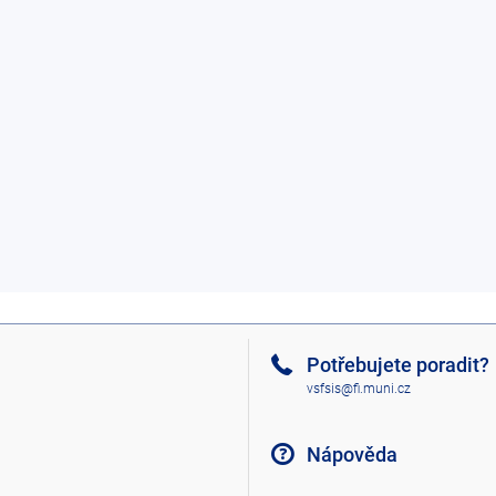
Potřebujete poradit?
vsfsis@fi.muni.cz
Nápověda