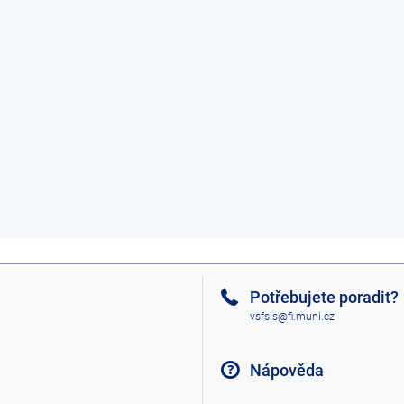
Potřebujete poradit?
vsfsis@fi.muni.cz
Nápověda