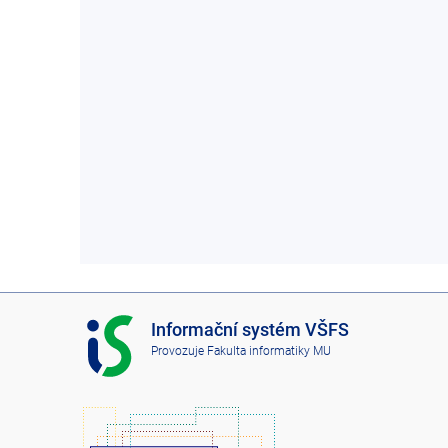
I
Informační systém VŠFS
S
Provozuje
Fakulta informatiky MU
V
Š
F
S