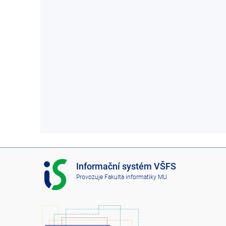
I
Informační systém VŠFS
S
Provozuje
Fakulta informatiky MU
V
Š
F
S