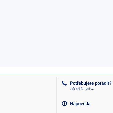
Potřebujete poradit?
vsfsis@fi.muni.cz
Nápověda