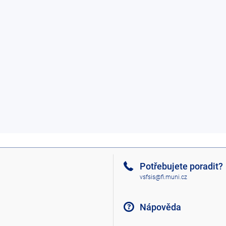
Potřebujete poradit?
vsfsis@fi.muni.cz
Nápověda