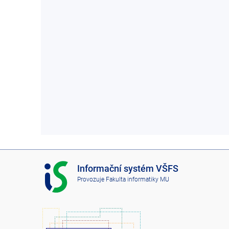
I
Informační systém VŠFS
S
Provozuje
Fakulta informatiky MU
V
Š
F
S