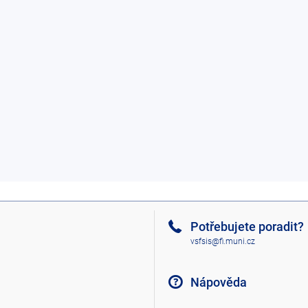
Potřebujete poradit?
vsfsis@fi.muni.cz
Nápověda