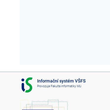
I
Informační systém VŠFS
S
Provozuje
Fakulta informatiky MU
V
Š
F
S