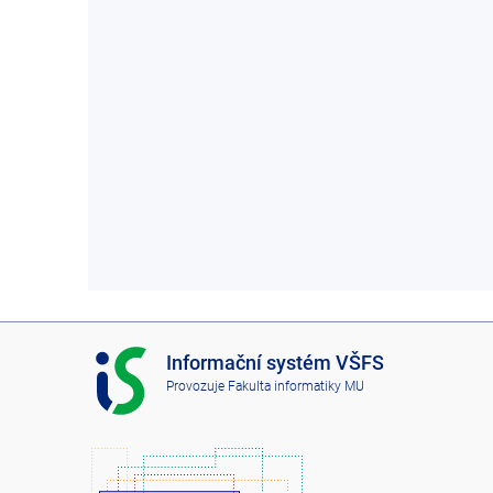
I
Informační systém VŠFS
S
Provozuje
Fakulta informatiky MU
V
Š
F
S