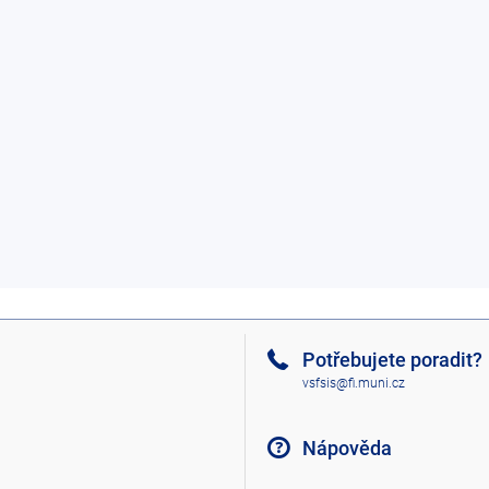
Potřebujete poradit?
vsfsis@fi.muni.cz
Nápověda