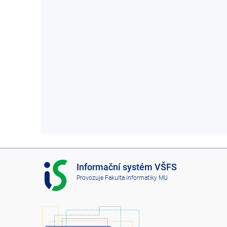
I
Informační systém VŠFS
S
Provozuje
Fakulta informatiky MU
V
Š
F
S