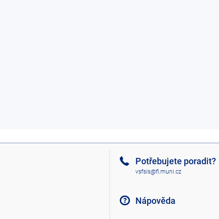
Potřebujete poradit?
vsfsis@fi.muni.cz
Nápověda