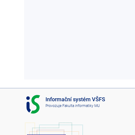
I
Informační systém VŠFS
S
Provozuje
Fakulta informatiky MU
V
Š
F
S