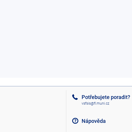
Potřebujete poradit?
vsfsis@fi.muni.cz
Nápověda