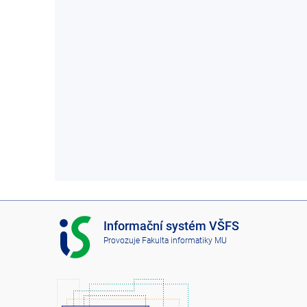
I
Informační systém VŠFS
S
Provozuje
Fakulta informatiky MU
V
Š
F
S