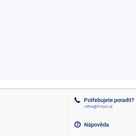
Potřebujete poradit?
vsfsis@fi.muni.cz
Nápověda