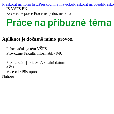
Přeskočit na horní lištu
Přeskočit na hlavičku
Přeskočit na obsah
Přesko
IS VŠFS
EN
>
Závěrečné práce
>
Práce na příbuzné téma
Práce na příbuzné téma
Aplikace je dočasně mimo provoz.
IS
Informační systém VŠFS
VŠFS
Provozuje
Fakulta informatiky MU
7. 8. 2026
|
09:36
Aktuální datum
a čas
Více o IS
Přístupnost
Nahoru