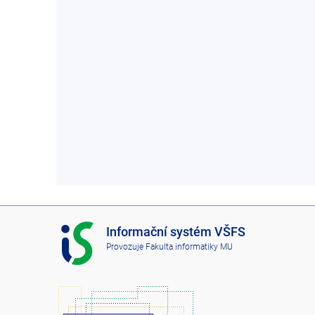
I
Informační systém VŠFS
S
Provozuje
Fakulta informatiky MU
V
Š
F
S