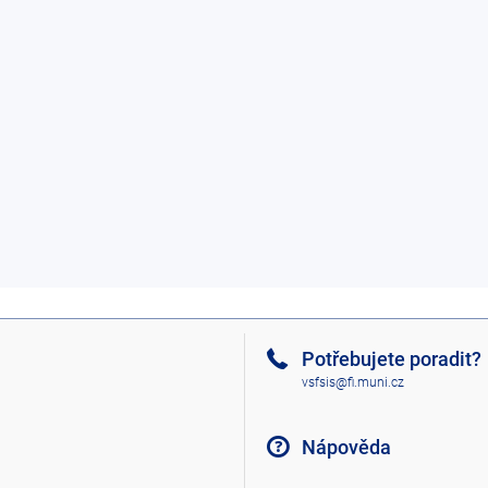
Potřebujete poradit?
vsfsis@fi.muni.cz
Nápověda