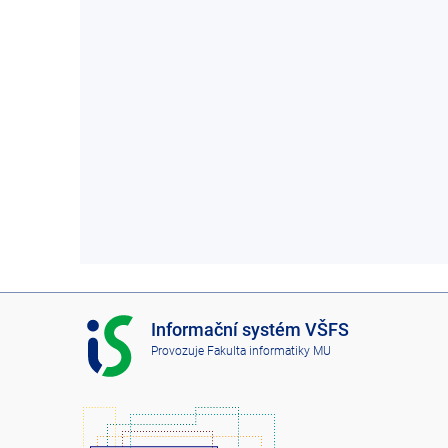
I
Informační systém VŠFS
S
Provozuje
Fakulta informatiky MU
V
Š
F
S