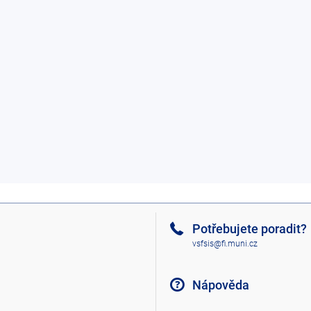
Potřebujete poradit?
vsfsis@fi.muni.cz
Nápověda