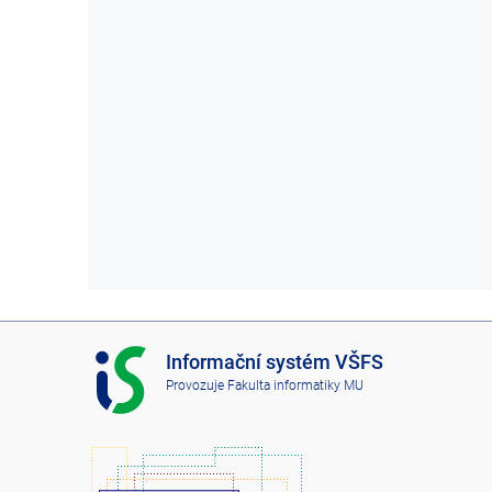
I
Informační systém VŠFS
S
Provozuje
Fakulta informatiky MU
V
Š
F
S