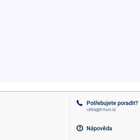
Potřebujete poradit?
vsfsis@fi.muni.cz
Nápověda