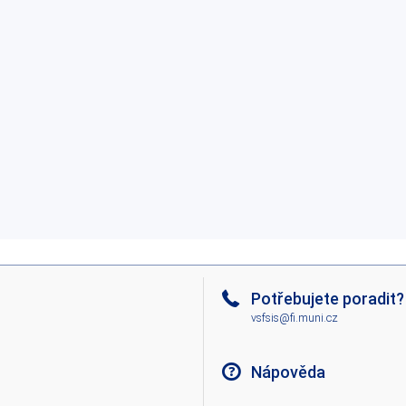
Potřebujete poradit?
vsfsis@fi.muni.cz
Nápověda