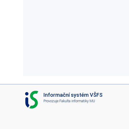
I
Informační systém VŠFS
S
Provozuje
Fakulta informatiky MU
V
Š
F
S