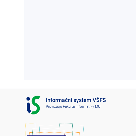
I
Informační systém VŠFS
S
Provozuje
Fakulta informatiky MU
V
Š
F
S