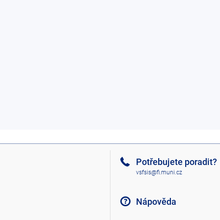
Potřebujete poradit?
vsfsis@fi.muni.cz
Nápověda