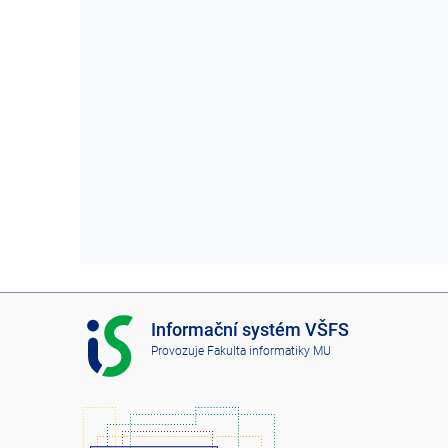
I
Informační systém VŠFS
S
Provozuje
Fakulta informatiky MU
V
Š
F
S