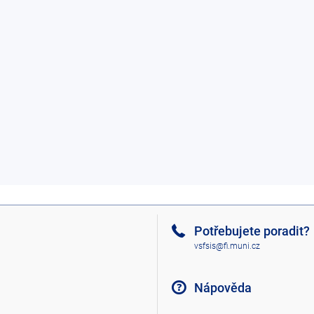
Potřebujete poradit?
vsfsis@fi.muni.cz
Nápověda