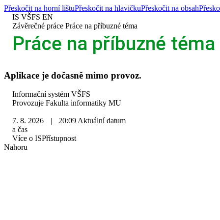
Přeskočit na horní lištu
Přeskočit na hlavičku
Přeskočit na obsah
Přesko
IS VŠFS
EN
>
Závěrečné práce
>
Práce na příbuzné téma
Práce na příbuzné téma
Aplikace je dočasně mimo provoz.
IS
Informační systém VŠFS
VŠFS
Provozuje
Fakulta informatiky MU
7. 8. 2026
|
20:09
Aktuální datum
a čas
Více o IS
Přístupnost
Nahoru