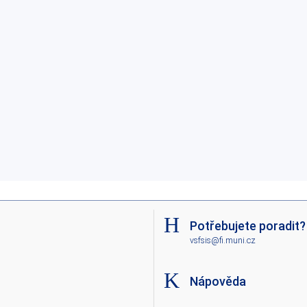
Potřebujete poradit?
vsfsis@fi.muni.cz
Nápověda