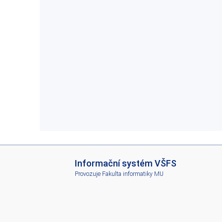
I
Informační systém VŠFS
S
Provozuje
Fakulta informatiky MU
V
Š
F
S