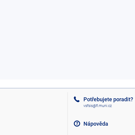
Potřebujete poradit?
vsfsis@fi.muni.cz
Nápověda