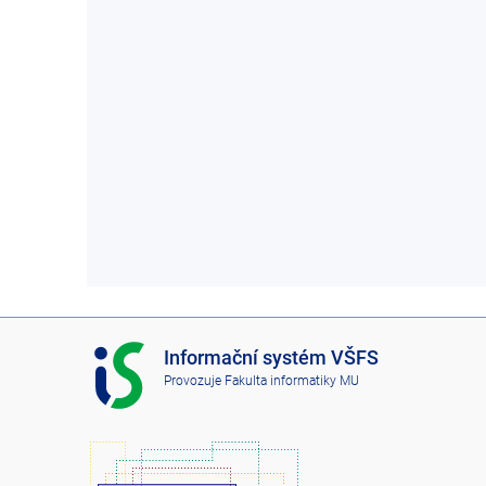
I
Informační systém VŠFS
S
Provozuje
Fakulta informatiky MU
V
Š
F
S